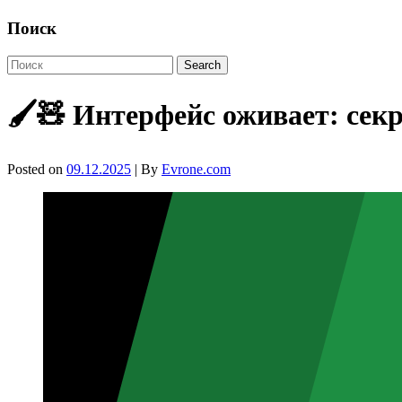
Поиск
🖌️🧸 Интерфейс оживает: сек
Posted on
09.12.2025
| By
Evrone.com