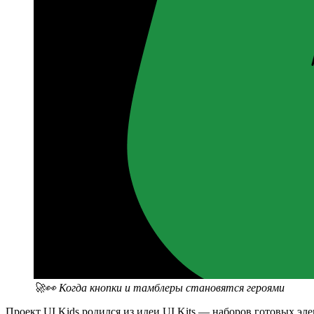
🚀👀 Когда кнопки и тамблеры становятся героями
Проект UI Kids родился из идеи UI Kits — наборов готовых э