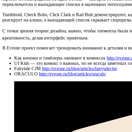
переключатели и выпадающие списки в маленьких непоседлив
Tumblroid, Check Bobs, Click Clark и Rad Butt демонстрируют,
реагирует на клики, а выпадающий список скрывает сюрпризы.
С точки зрения теории дизайна, важно, чтобы элементы были и
креативность, делая интерфейс приятным.
В Evrone проект помогает тренировать внимание к деталям и в
Как кнопки и тамблеры оживают в комиксах
http://evrone.
UI Kids — это комикс о важных, но не всегда заметных 
Fairytale CJM
http://evrone.ru/blog/articles/fairytalecjm
ORACULO
http://evrone.ru/blog/articles/oraculo