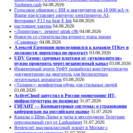
Yaobmen.cash
04.08.2026
Голосовое общение с ИИ и аккумулятор на 18 000 мА·ч:
Bigme представляет цветную электронную AI-
фоторамку F13 на базе E Ink
04.08.2026
настоящие хакеры
04.08.2026
«Лорритрак»:
ремонт sitrak c9h
04.08.2026
Новости со строительства второго этапа линии
«Славянка»
04.08.2026
Алексей Ермошин присоединился к команде ITKey в
должности директора по продукту
03.08.2026
UDV Group: срочные платежи от «руководителя»
нужно проверять через независимый канал
03.08.2026
Инженерный центр УрФУ разработал конструкторскую
документацию на двигатель для беспилотных
летательных аппаратов
03.08.2026
«Таларис»: комфортная обувь для стильных людей
03.08.2026
ActiveCloud запустил в России мониторинг ИТ-
инфраструктуры по подписке
31.07.2026
ГИГАНТ — Компьютерные системы: о страховании
киберрисков на российском рынке
31.07.2026
Каналы о Шри-Ланке и чаты в мессенджере Телеграм:
персональный гид от Lankaplanet
31.07.2026
Bestescort: высококлассный эскорт в Москве с
совершенным сервисом
31.07.2026