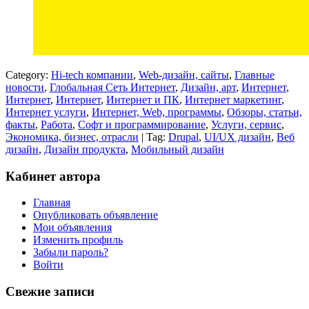
Category:
Hi-tech компании
,
Web-дизайн, сайты
,
Главные
новости
,
Глобальная Сеть Интернет
,
Дизайн, арт
,
Интернет
,
Интернет
,
Интернет
,
Интернет и ПК
,
Интернет маркетинг
,
Интернет услуги
,
Интернет, Web, программы
,
Обзоры, статьи,
факты
,
Работа
,
Софт и программирование
,
Услуги, сервис
,
Экономика, бизнес, отрасли
| Tag:
Drupal
,
UI/UX дизайн
,
Веб
дизайн
,
Дизайн продукта
,
Мобильный дизайн
Кабинет автора
Главная
Опубликовать объявление
Мои объявления
Изменить профиль
Забыли пароль?
Войти
Свежие записи