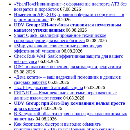
«УралПожИнжиниринг»: оформление паспорта АТЗ без
возвратов и доработок
07.08.2026
Изменения API, SDK, правил и функций соцсетей — в
одном источнике
07.08.2026
UDV Group: ИИ-чат-боты становятся неучтенным
каналом утечки данных
06.08.2026
Smart-Quick: квалифицированное техническое
сопровождение для вашего бизнеса
06.08.2026
«Мир упаковки»: современные решения для
эффективной упаковки
06.08.2026
Check Risk WAF SaaS: эффективная защита для вашего
веб-ресурса
06.08.2026
DISC в практике: решения для команды и рекрутинга
05.08.2026
«Дача кстати» – ваш надежный помощник в дачных и
садовых работах
05.08.2026
Jazz Play:
джазовый ансамбль цена
05.08.2026
ГИГАНТ — Комплексные системы: перехваченные
данные взломают позже
04.08.2026
UDV Group: при Zero-Day компаниям нельзя просто
ждать патча
04.08.2026
В Калужской области строят вольер для краснокнижных
животных
04.08.2026
Как безопасно, быстро и выгодно обменять
криптовалюту в 2026 году: Полный обзор сервиса