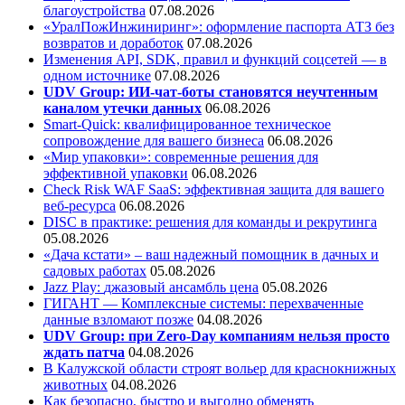
благоустройства
07.08.2026
«УралПожИнжиниринг»: оформление паспорта АТЗ без
возвратов и доработок
07.08.2026
Изменения API, SDK, правил и функций соцсетей — в
одном источнике
07.08.2026
UDV Group: ИИ-чат-боты становятся неучтенным
каналом утечки данных
06.08.2026
Smart-Quick: квалифицированное техническое
сопровождение для вашего бизнеса
06.08.2026
«Мир упаковки»: современные решения для
эффективной упаковки
06.08.2026
Check Risk WAF SaaS: эффективная защита для вашего
веб-ресурса
06.08.2026
DISC в практике: решения для команды и рекрутинга
05.08.2026
«Дача кстати» – ваш надежный помощник в дачных и
садовых работах
05.08.2026
Jazz Play:
джазовый ансамбль цена
05.08.2026
ГИГАНТ — Комплексные системы: перехваченные
данные взломают позже
04.08.2026
UDV Group: при Zero-Day компаниям нельзя просто
ждать патча
04.08.2026
В Калужской области строят вольер для краснокнижных
животных
04.08.2026
Как безопасно, быстро и выгодно обменять