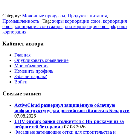
Category:
Молочные продукты
,
Продукты питания
,
Промышленность
| Tag:
жиры корпорации союз
,
корпорация
союз
,
корпорация союз жиры
,
ооо корпорация союз рф
,
союз
корпорация
Кабинет автора
Главная
Опубликовать объявление
Мои объявления
Изменить профиль
Забыли пароль?
Войти
Свежие записи
ActiveCloud развернул защищённую облачную
инфраструктуру для российского бизнеса в Беларуси
07.08.2026
UDV Group: банки столкнутся с ИБ-рисками из-за
нейросетей без правил
07.08.2026
Фасадные затеняющие сетки для строительства и