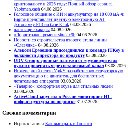
криптовалюту в 2026 году: Полный обзор сервиса
Yaobmen.cash
04.08.2026
Голосовое общение с ИИ и аккумулятор на 18 000 мА·ч:
Bigme представляет цветную электронную AI-
фоторамку F13 на базе E Ink
04.08.2026
настоящие хакеры
04.08.2026
«Лорритрак»:
ремонт sitrak c9h
04.08.2026
Новости со строительства второго этапа линии
«Славянка»
04.08.2026
Алексей Ермошин присоединился к команде ITKey в
должности директора по продукту
03.08.2026
UDV Group: срочные платежи от «руководителя»
нужно проверять через независимый канал
03.08.2026
Инженерный центр УрФУ разработал конструкторскую
документацию на двигатель для беспилотных
летательных аппаратов
03.08.2026
«Таларис»: комфортная обувь для стильных людей
03.08.2026
ActiveCloud запустил в России мониторинг ИТ-
инфраструктуры по подписке
31.07.2026
Свежие комментарии
Игрок
к записи
Как выиграть в Гослото