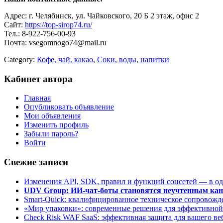
Адрес: г. Челябинск, ул. Чайковского, 20 Б 2 этаж, офис 2
Сайт:
https://top-sirop74.ru/
Тел.: 8-922-756-00-93
Почта: vsegomnogo74@mail.ru
Category:
Кофе, чай, какао
,
Соки, воды, напитки
Кабинет автора
Главная
Опубликовать объявление
Мои объявления
Изменить профиль
Забыли пароль?
Войти
Свежие записи
Изменения API, SDK, правил и функций соцсетей — в о
UDV Group: ИИ-чат-боты становятся неучтенным кан
Smart-Quick: квалифицированное техническое сопровожде
«Мир упаковки»: современные решения для эффективной
Check Risk WAF SaaS: эффективная защита для вашего ве