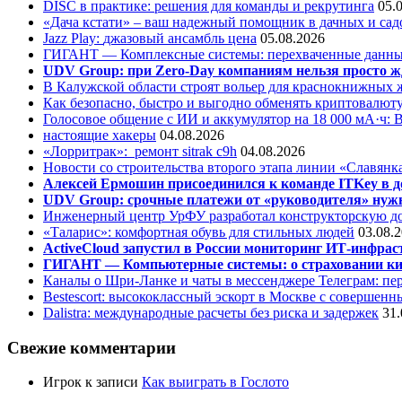
DISC в практике: решения для команды и рекрутинга
05.
«Дача кстати» – ваш надежный помощник в дачных и сад
Jazz Play:
джазовый ансамбль цена
05.08.2026
ГИГАНТ — Комплексные системы: перехваченные данны
UDV Group: при Zero-Day компаниям нельзя просто ж
В Калужской области строят вольер для краснокнижных
Как безопасно, быстро и выгодно обменять криптовалюту
Голосовое общение с ИИ и аккумулятор на 18 000 мА·ч: 
настоящие хакеры
04.08.2026
«Лорритрак»:
ремонт sitrak c9h
04.08.2026
Новости со строительства второго этапа линии «Славянк
Алексей Ермошин присоединился к команде ITKey в д
UDV Group: срочные платежи от «руководителя» нужн
Инженерный центр УрФУ разработал конструкторскую до
«Таларис»: комфортная обувь для стильных людей
03.08.
ActiveCloud запустил в России мониторинг ИТ-инфрас
ГИГАНТ — Компьютерные системы: о страховании ки
Каналы о Шри-Ланке и чаты в мессенджере Телеграм: пер
Bestescort: высококлассный эскорт в Москве с совершен
Dalistra: международные расчеты без риска и задержек
31.
Свежие комментарии
Игрок
к записи
Как выиграть в Гослото