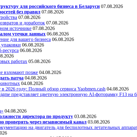
уктуру для российского бизнеса в Беларуси
07.08.2026
осетей без правил
07.08.2026
тройства
07.08.2026
звратов и доработок
07.08.2026
дном источнике
07.08.2026
алом утечки данных
06.08.2026
ние для вашего бизнеса
06.08.2026
 упаковки
06.08.2026
б-ресурса
06.08.2026
08.2026
овых работах
05.08.2026
е взломают позже
04.08.2026
дать патча
04.08.2026
 животных
04.08.2026
 в 2026 году: Полный обзор сервиса Yaobmen.cash
04.08.2026
Bigme представляет цветную электронную AI-фоторамку F13 на ба
а»
04.08.2026
олжности директора по продукту
03.08.2026
о проверять через независимый канал
03.08.2026
кументацию на двигатель для беспилотных летательных аппара
2026