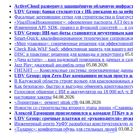
ActiveCloud развернул защищённую облачную инфрастр
UDV Group: банки столкнутся с ИБ-рисками из-за нейр
Фасадные затеняющие сетки для строительства и благоус
«УралПожИнжиниринг»: оформление паспорта АТЗ без во
Изменения API, SDK, правил и функций соцсетей — в о
UDV Group: ИИ-чат-боты становятся неучтенным кан
Smart-Quick: квалифицированное техническое сопровожде
«Мир упаковки»: современные решения для эффективной
Check Risk WAF SaaS: эффективная защита для вашего ве
DISC в практике: решения для команды и рекрутинга
05.
«Дача кстати» – ваш надежный помощник в дачных и сад
Jazz Play:
джазовый ансамбль цена
05.08.2026
ГИГАНТ — Комплексные системы: перехваченные данны
UDV Group: при Zero-Day компаниям нельзя просто ж
В Калужской области строят вольер для краснокнижных
Как безопасно, быстро и выгодно обменять криптовалюту
Голосовое общение с ИИ и аккумулятор на 18 000 мА·ч: 
настоящие хакеры
04.08.2026
«Лорритрак»:
ремонт sitrak c9h
04.08.2026
Новости со строительства второго этапа линии «Славянк
Алексей Ермошин присоединился к команде ITKey в д
UDV Group: срочные платежи от «руководителя» нужн
Инженерный центр УрФУ разработал конструкторскую до
«Таларис»: комфортная обувь для стильных людей
03.08.