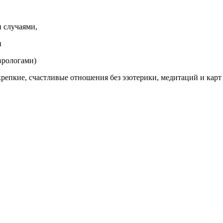
и случаями,
и
врологами)
репкие, счастливые отношения без эзотерики, медитаций и карт