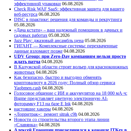
эффективной упаковки
06.08.2026
Check Risk WAF SaaS: эффективная защита для вашего
веб-ресурса
06.08.2026
DISC в практике: решения для команды и рекрутинга
05.08.2026
«Дача кстати» – ваш надежный помощник в дачных и
садовых работах
05.08.2026
Jazz Play:
джазовый ансамбль цена
05.08.2026
ГИГАНТ — Комплексные системы: перехваченные
данные взломают позже
04.08.2026
UDV Group: при Zero-Day компаниям нельзя просто
ждать патча
04.08.2026
В Калужской области строят вольер для краснокнижных
животных
04.08.2026
Как безопасно, быстро и выгодно обменять
криптовалюту в 2026 году: Полный обзор сервиса
Yaobmen.cash
04.08.2026
Голосовое общение с ИИ и аккумулятор на 18 000 мА·ч:
Bigme представляет цветную электронную AI-
фоторамку F13 на базе E Ink
04.08.2026
настоящие хакеры
04.08.2026
«Лорритрак»:
ремонт sitrak c9h
04.08.2026
Новости со строительства второго этапа линии
«Славянка»
04.08.2026
Алексей Ермошин присоединился к команде ITKey в