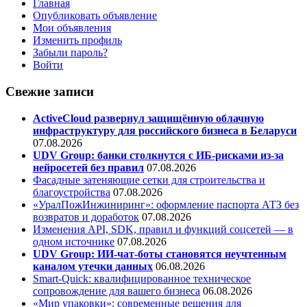
Главная
Опубликовать объявление
Мои объявления
Изменить профиль
Забыли пароль?
Войти
Свежие записи
ActiveCloud развернул защищённую облачную
инфраструктуру для российского бизнеса в Беларуси
07.08.2026
UDV Group: банки столкнутся с ИБ-рисками из-за
нейросетей без правил
07.08.2026
Фасадные затеняющие сетки для строительства и
благоустройства
07.08.2026
«УралПожИнжиниринг»: оформление паспорта АТЗ без
возвратов и доработок
07.08.2026
Изменения API, SDK, правил и функций соцсетей — в
одном источнике
07.08.2026
UDV Group: ИИ-чат-боты становятся неучтенным
каналом утечки данных
06.08.2026
Smart-Quick: квалифицированное техническое
сопровождение для вашего бизнеса
06.08.2026
«Мир упаковки»: современные решения для