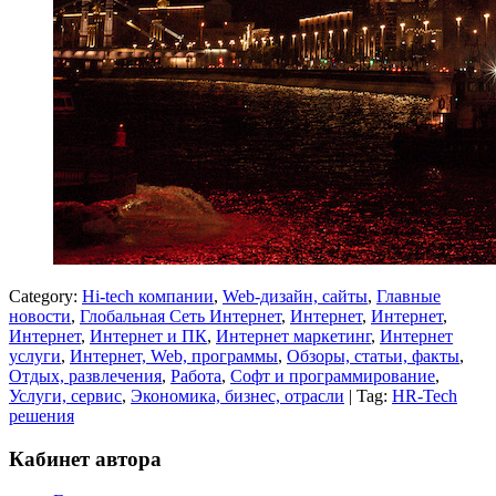
Category:
Hi-tech компании
,
Web-дизайн, сайты
,
Главные
новости
,
Глобальная Сеть Интернет
,
Интернет
,
Интернет
,
Интернет
,
Интернет и ПК
,
Интернет маркетинг
,
Интернет
услуги
,
Интернет, Web, программы
,
Обзоры, статьи, факты
,
Отдых, развлечения
,
Работа
,
Софт и программирование
,
Услуги, сервис
,
Экономика, бизнес, отрасли
| Tag:
HR-Tech
решения
Кабинет автора