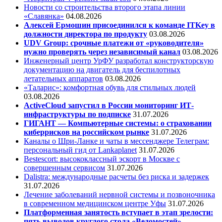
Новости со строительства второго этапа линии
«Славянка»
04.08.2026
Алексей Ермошин присоединился к команде ITKey в
должности директора по продукту
03.08.2026
UDV Group: срочные платежи от «руководителя»
нужно проверять через независимый канал
03.08.2026
Инженерный центр УрФУ разработал конструкторскую
документацию на двигатель для беспилотных
летательных аппаратов
03.08.2026
«Таларис»: комфортная обувь для стильных людей
03.08.2026
ActiveCloud запустил в России мониторинг ИТ-
инфраструктуры по подписке
31.07.2026
ГИГАНТ — Компьютерные системы: о страховании
киберрисков на российском рынке
31.07.2026
Каналы о Шри-Ланке и чаты в мессенджере Телеграм:
персональный гид от Lankaplanet
31.07.2026
Bestescort: высококлассный эскорт в Москве с
совершенным сервисом
31.07.2026
Dalistra: международные расчеты без риска и задержек
31.07.2026
Лечение заболеваний нервной системы и позвоночника
в современном медицинском центре Уфы
31.07.2026
Платформенная занятость вступает в этап зрелости:
пять выводов круглого стола «Ведомостей»