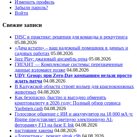
Изменить профиль
Забыли пароль?
Войти
Свежие записи
DISC в практике: решения для команды и рекрутинга
05.08.2026
«Дача кстати» – ваш надежный помощник в дачных и
садовых работах
05.08.2026
Jazz Play:
джазовый ансамбль цена
05.08.2026
ГИГАНТ — Комплексные системы: перехваченные
данные взломают позже
04.08.2026
UDV Group: при Zero-Day компаниям нельзя просто
ждать патча
04.08.2026
В Калужской области строят вольер для краснокнижных
животных
04.08.2026
Как безопасно, быстро и выгодно обменять
криптовалюту в 2026 году: Полный обзор сервиса
Yaobmen.cash
04.08.2026
Голосовое общение с ИИ и аккумулятор на 18 000 мА·ч:
Bigme представляет цветную электронную AI-
фоторамку F13 на базе E Ink
04.08.2026
настоящие хакеры
04.08.2026
«Лорритрак»:
ремонт sitrak c9h
04.08.2026