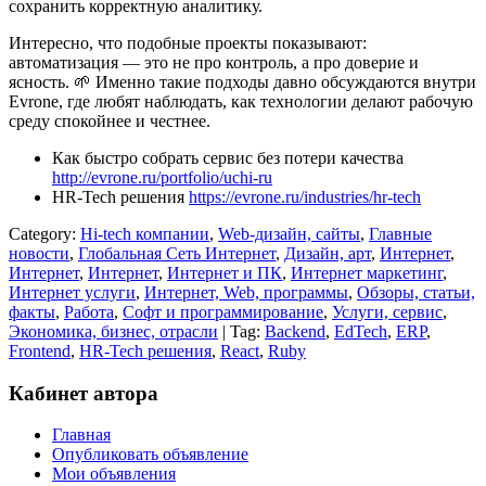
сохранить корректную аналитику.
Интересно, что подобные проекты показывают:
автоматизация — это не про контроль, а про доверие и
ясность. 🌱 Именно такие подходы давно обсуждаются внутри
Evrone, где любят наблюдать, как технологии делают рабочую
среду спокойнее и честнее.
Как быстро собрать сервис без потери качества
http://evrone.ru/portfolio/uchi-ru
HR-Tech решения
https://evrone.ru/industries/hr-tech
Category:
Hi-tech компании
,
Web-дизайн, сайты
,
Главные
новости
,
Глобальная Сеть Интернет
,
Дизайн, арт
,
Интернет
,
Интернет
,
Интернет
,
Интернет и ПК
,
Интернет маркетинг
,
Интернет услуги
,
Интернет, Web, программы
,
Обзоры, статьи,
факты
,
Работа
,
Софт и программирование
,
Услуги, сервис
,
Экономика, бизнес, отрасли
| Tag:
Backend
,
EdTech
,
ERP
,
Frontend
,
HR-Tech решения
,
React
,
Ruby
Кабинет автора
Главная
Опубликовать объявление
Мои объявления