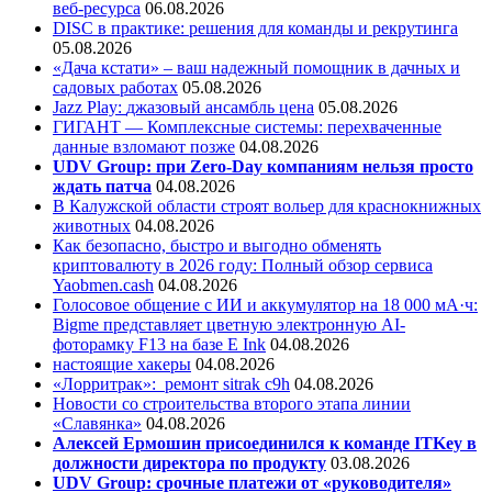
веб-ресурса
06.08.2026
DISC в практике: решения для команды и рекрутинга
05.08.2026
«Дача кстати» – ваш надежный помощник в дачных и
садовых работах
05.08.2026
Jazz Play:
джазовый ансамбль цена
05.08.2026
ГИГАНТ — Комплексные системы: перехваченные
данные взломают позже
04.08.2026
UDV Group: при Zero-Day компаниям нельзя просто
ждать патча
04.08.2026
В Калужской области строят вольер для краснокнижных
животных
04.08.2026
Как безопасно, быстро и выгодно обменять
криптовалюту в 2026 году: Полный обзор сервиса
Yaobmen.cash
04.08.2026
Голосовое общение с ИИ и аккумулятор на 18 000 мА·ч:
Bigme представляет цветную электронную AI-
фоторамку F13 на базе E Ink
04.08.2026
настоящие хакеры
04.08.2026
«Лорритрак»:
ремонт sitrak c9h
04.08.2026
Новости со строительства второго этапа линии
«Славянка»
04.08.2026
Алексей Ермошин присоединился к команде ITKey в
должности директора по продукту
03.08.2026
UDV Group: срочные платежи от «руководителя»