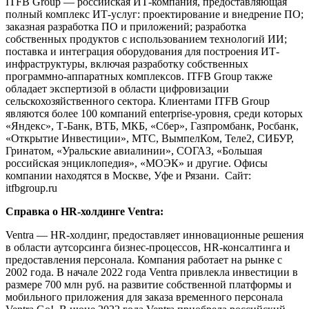
ITFB Group — российская ИТ-компания, предоставляющая
полный комплекс ИТ-услуг: проектирование и внедрение ПО;
заказная разработка ПО и приложений; разработка
собственных продуктов с использованием технологий ИИ;
поставка и интеграция оборудования для построения ИТ-
инфраструктуры, включая разработку собственных
программно-аппаратных комплексов. ITFB Group также
обладает экспертизой в области цифровизации
сельскохозяйственного сектора. Клиентами ITFB Group
являются более 100 компаний enterprise-уровня, среди которых
«Яндекс», Т-Банк, ВТБ, МКБ, «Сбер», Газпромбанк, Росбанк,
«Открытие Инвестиции», МТС, ВымпелКом, Теле2, СИБУР,
Гринатом, «Уральские авиалинии», СОГАЗ, «Большая
российская энциклопедия», «МОЭК» и другие. Офисы
компании находятся в Москве, Уфе и Рязани. Сайт:
itfbgroup.ru
Справка о HR-холдинге Ventra:
Ventra — HR-холдинг, предоставляет инновационные решения
в области аутсорсинга бизнес-процессов, HR-консалтинга и
предоставления персонала. Компания работает на рынке с
2002 года. В начале 2022 года Ventra привлекла инвестиции в
размере 700 млн руб. на развитие собственной платформы и
мобильного приложения для заказа временного персонала