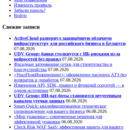
Изменить профиль
Забыли пароль?
Войти
Свежие записи
ActiveCloud развернул защищённую облачную
инфраструктуру для российского бизнеса в Беларуси
07.08.2026
UDV Group: банки столкнутся с ИБ-рисками из-за
нейросетей без правил
07.08.2026
Фасадные затеняющие сетки для строительства и
благоустройства
07.08.2026
«УралПожИнжиниринг»: оформление паспорта АТЗ без
возвратов и доработок
07.08.2026
Изменения API, SDK, правил и функций соцсетей — в
одном источнике
07.08.2026
UDV Group: ИИ-чат-боты становятся неучтенным
каналом утечки данных
06.08.2026
Smart-Quick: квалифицированное техническое
сопровождение для вашего бизнеса
06.08.2026
«Мир упаковки»: современные решения для
эффективной упаковки
06.08.2026
Check Risk WAF SaaS: эффективная защита для вашего