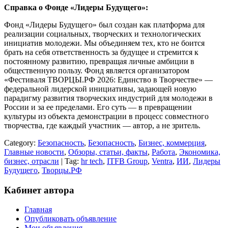
Справка о Фонде «Лидеры Будущего»:
Фонд «Лидеры Будущего» был создан как платформа для
реализации социальных, творческих и технологических
инициатив молодежи. Мы объединяем тех, кто не боится
брать на себя ответственность за будущее и стремится к
постоянному развитию, превращая личные амбиции в
общественную пользу. Фонд является организатором
«Фестиваля ТВОРЦЫ.РФ 2026: Единство в Творчестве» —
федеральной лидерской инициативы, задающей новую
парадигму развития творческих индустрий для молодежи в
России и за ее пределами. Его суть — в превращении
культуры из объекта демонстрации в процесс совместного
творчества, где каждый участник — автор, а не зритель.
Category:
Безопасность
,
Безопасность
,
Бизнес, коммерция
,
Главные новости
,
Обзоры, статьи, факты
,
Работа
,
Экономика,
бизнес, отрасли
| Tag:
hr tech
,
ITFB Group
,
Ventra
,
ИИ
,
Лидеры
Будущего
,
Творцы.РФ
Кабинет автора
Главная
Опубликовать объявление
Мои объявления