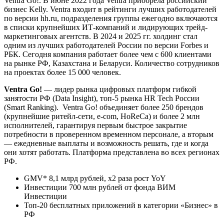
Ventra Go!. В июне 2022 года Ventra приобрела российский
бизнес Kelly. Ventra входит в рейтинги лучших работодателей
по версии hh.ru, подразделения группы ежегодно включаются
в списки крупнейших ИТ-компаний и лидирующих трейд-
маркетинговых агентств. В 2024 и 2025 гг. холдинг стал
одним из лучших работодателей России по версии Forbes и
РБК. Сегодня компания работает более чем с 600 клиентами
на рынке РФ, Казахстана и Беларуси. Количество сотрудников
на проектах более 15 000 человек.
Ventra Go!
— лидер рынка цифровых платформ гибкой
занятости РФ (Data Insight), топ-5 рынка HR Tech России
(Smart Ranking). Ventra Go! объединяет более 250 брендов
(крупнейшие ритейл-сети, e-com, HoReCa) и более 2 млн
исполнителей, гарантируя первым быстрое закрытие
потребности в проверенном временном персонале, а вторым
— ежедневные выплаты и возможность решать, где и когда
они хотят работать. Платформа представлена во всех регионах
РФ.
GMV* 8,1 млрд рублей, х2 раза рост YoY
Инвестиции 700 млн рублей от фонда ВИМ
Инвестиции
Топ-20 бесплатных приложений в категории «Бизнес» в
РФ