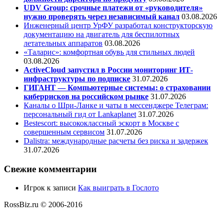
UDV Group: срочные платежи от «руководителя»
нужно проверять через независимый канал
03.08.2026
Инженерный центр УрФУ разработал конструкторскую
документацию на двигатель для беспилотных
летательных аппаратов
03.08.2026
«Таларис»: комфортная обувь для стильных людей
03.08.2026
ActiveCloud запустил в России мониторинг ИТ-
инфраструктуры по подписке
31.07.2026
ГИГАНТ — Компьютерные системы: о страховании
киберрисков на российском рынке
31.07.2026
Каналы о Шри-Ланке и чаты в мессенджере Телеграм:
персональный гид от Lankaplanet
31.07.2026
Bestescort: высококлассный эскорт в Москве с
совершенным сервисом
31.07.2026
Dalistra: международные расчеты без риска и задержек
31.07.2026
Свежие комментарии
Игрок
к записи
Как выиграть в Гослото
RossBiz.ru © 2006-2016