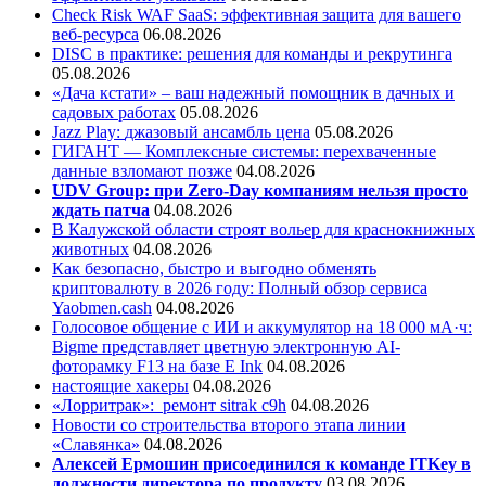
Check Risk WAF SaaS: эффективная защита для вашего
веб-ресурса
06.08.2026
DISC в практике: решения для команды и рекрутинга
05.08.2026
«Дача кстати» – ваш надежный помощник в дачных и
садовых работах
05.08.2026
Jazz Play:
джазовый ансамбль цена
05.08.2026
ГИГАНТ — Комплексные системы: перехваченные
данные взломают позже
04.08.2026
UDV Group: при Zero-Day компаниям нельзя просто
ждать патча
04.08.2026
В Калужской области строят вольер для краснокнижных
животных
04.08.2026
Как безопасно, быстро и выгодно обменять
криптовалюту в 2026 году: Полный обзор сервиса
Yaobmen.cash
04.08.2026
Голосовое общение с ИИ и аккумулятор на 18 000 мА·ч:
Bigme представляет цветную электронную AI-
фоторамку F13 на базе E Ink
04.08.2026
настоящие хакеры
04.08.2026
«Лорритрак»:
ремонт sitrak c9h
04.08.2026
Новости со строительства второго этапа линии
«Славянка»
04.08.2026
Алексей Ермошин присоединился к команде ITKey в
должности директора по продукту
03.08.2026