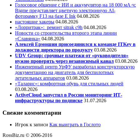
Голосовое общение с ИИ и аккумулятор на 18 000 мА·ч:
Bigme представляет цветную электронную AI-
фоторамку F13 на базе E Ink
04.08.2026
настоящие хакеры
04.08.2026
«Лорритрак»:
ремонт sitrak c9h
04.08.2026
Новости со строительства второго этапа линии
«Славянка»
04.08.2026
Алексей Ермошин присоединился к команде ITKey в
должности директора по продукту
03.08.2026
UDV Group: срочные платежи от «руководителя»
нужно проверять через независимый канал
03.08.2026
Инженерный центр УрФУ разработал конструкторскую
документацию на двигатель для беспилотных
летательных аппаратов
03.08.2026
«Таларис»: комфортная обувь для стильных людей
03.08.2026
ActiveCloud запустил в России мониторинг ИТ-
инфраструктуры по подписке
31.07.2026
Свежие комментарии
Игрок
к записи
Как выиграть в Гослото
RossBiz.ru © 2006-2016