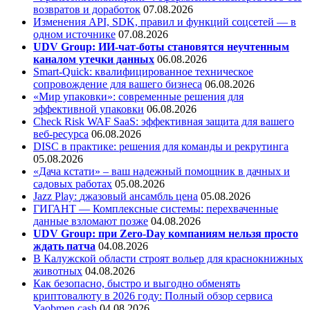
возвратов и доработок
07.08.2026
Изменения API, SDK, правил и функций соцсетей — в
одном источнике
07.08.2026
UDV Group: ИИ-чат-боты становятся неучтенным
каналом утечки данных
06.08.2026
Smart-Quick: квалифицированное техническое
сопровождение для вашего бизнеса
06.08.2026
«Мир упаковки»: современные решения для
эффективной упаковки
06.08.2026
Check Risk WAF SaaS: эффективная защита для вашего
веб-ресурса
06.08.2026
DISC в практике: решения для команды и рекрутинга
05.08.2026
«Дача кстати» – ваш надежный помощник в дачных и
садовых работах
05.08.2026
Jazz Play:
джазовый ансамбль цена
05.08.2026
ГИГАНТ — Комплексные системы: перехваченные
данные взломают позже
04.08.2026
UDV Group: при Zero-Day компаниям нельзя просто
ждать патча
04.08.2026
В Калужской области строят вольер для краснокнижных
животных
04.08.2026
Как безопасно, быстро и выгодно обменять
криптовалюту в 2026 году: Полный обзор сервиса
Yaobmen.cash
04.08.2026