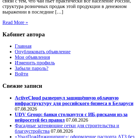
связи с тем, что чай пьет практически все население России,
структура розничных продаж этой продукции в денежном
выражении в последние […]
Read More »
Кабинет автора
Главная
Опубликовать объявление
Мои объявления
Изменить профиль
Забыли пароль?
Войти
Свежие записи
ActiveCloud развернул защищённую облачную
инфраструктуру для российского бизнеса в Беларуси
07.08.2026
UDV Group: банки столкнутся с ИБ-рисками из-за
нейросетей без правил
07.08.2026
Фасадные затеняющие сетки для строительства и
благоустройства
07.08.2026
«УралПожИнжиниринг»: оформление паспорта АТЗ без