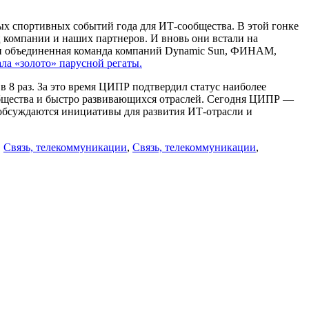
 спортивных событий года для ИТ-сообщества. В этой гонке
ц компании и наших партнеров. И вновь они встали на
тали объединенная команда компаний Dynamic Sun, ФИНАМ,
ала «золото» парусной регаты.
в 8 раз. За это время ЦИПР подтвердил статус наиболее
общества и быстро развивающихся отраслей. Сегодня ЦИПР —
 обсуждаются инициативы для развития ИТ-отрасли и
,
Связь, телекоммуникации
,
Связь, телекоммуникации
,