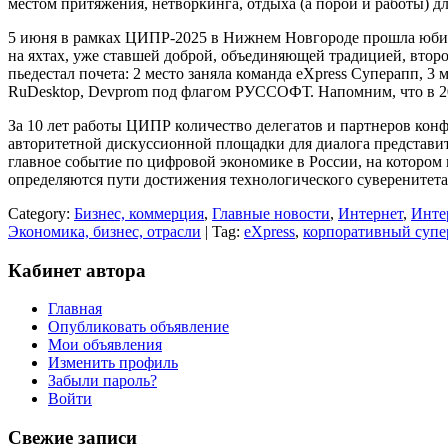
местом притяжения, нетворкинга, отдыха (а порой и работы) д
5 июня в рамках ЦИПР-2025 в Нижнем Новгороде прошла юбил
на яхтах, уже ставшей доброй, объединяющей традицией, второ
пьедестал почета: 2 место заняла команда eXpress Суперапп,
RuDesktop, Devprom под флагом РУССОФТ. Напомним, что в 
За 10 лет работы ЦИПР количество делегатов и партнеров конф
авторитетной дискуссионной площадки для диалога представи
главное событие по цифровой экономике в России, на которо
определяются пути достижения технологического суверенитет
Category:
Бизнес, коммерция
,
Главные новости
,
Интернет
,
Инте
Экономика, бизнес, отрасли
| Tag:
eXpress
,
корпоративный супе
Кабинет автора
Главная
Опубликовать объявление
Мои объявления
Изменить профиль
Забыли пароль?
Войти
Свежие записи