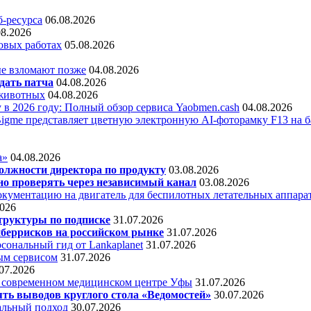
б-ресурса
06.08.2026
08.2026
овых работах
05.08.2026
е взломают позже
04.08.2026
дать патча
04.08.2026
 животных
04.08.2026
 в 2026 году: Полный обзор сервиса Yaobmen.cash
04.08.2026
Bigme представляет цветную электронную AI-фоторамку F13 на ба
а»
04.08.2026
олжности директора по продукту
03.08.2026
о проверять через независимый канал
03.08.2026
кументацию на двигатель для беспилотных летательных аппара
2026
труктуры по подписке
31.07.2026
беррисков на российском рынке
31.07.2026
сональный гид от Lankaplanet
31.07.2026
ным сервисом
31.07.2026
07.2026
в современном медицинском центре Уфы
31.07.2026
ять выводов круглого стола «Ведомостей»
30.07.2026
альный подход
30.07.2026