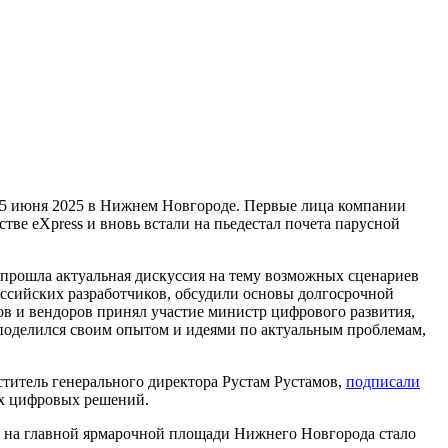
 5 июня 2025 в Нижнем Новгороде. Первые лица компании
ве eXpress и вновь встали на пьедестал почета парусной
прошла актуальная дискуссия на тему возможных сценариев
ссийских разработчиков, обсудили основы долгосрочной
ров и вендоров принял участие министр цифрового развития,
поделился своим опытом и идеями по актуальным проблемам,
титель генерального директора Рустам Рустамов,
подписали
ых цифровых решений.
о на главной ярмарочной площади Нижнего Новгорода стало