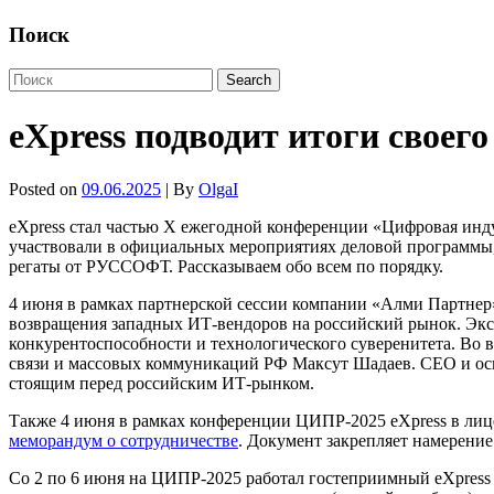
Поиск
eXpress подводит итоги своег
Posted on
09.06.2025
| By
OlgaI
eXpress стал частью X ежегодной конференции «Цифровая инд
участвовали в официальных мероприятиях деловой программы, 
регаты от РУССОФТ. Рассказываем обо всем по порядку.
4 июня в рамках партнерской сессии компании «Алми Партнер
возвращения западных ИТ-вендоров на российский рынок. Экс
конкурентоспособности и технологического суверенитета. Во в
связи и массовых коммуникаций РФ Максут Шадаев. CEO и осн
стоящим перед российским ИТ-рынком.
Также 4 июня в рамках конференции ЦИПР-2025 eXpress в лиц
меморандум о сотрудничестве
. Документ закрепляет намерени
Со 2 по 6 июня на ЦИПР-2025 работал гостеприимный eXpress 