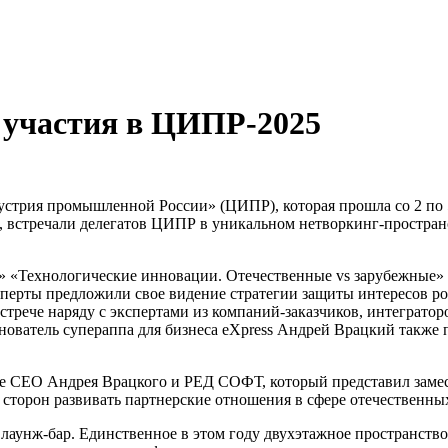
о участия в ЦИПР-2025
устрия промышленной России» (ЦИПР), которая прошла со 2 по
встречали делегатов ЦИПР в уникальном нетворкинг-пространст
» «Технологические инновации. Отечественные vs зарубежные» 
перты предложили свое видение стратегии защиты интересов ро
стрече наряду с экспертами из компаний-заказчиков, интеграто
ователь супераппа для бизнеса eXpress Андрей Врацкий также 
е CEO Андрея Врацкого и РЕД СОФТ, который представил замес
е сторон развивать партнерские отношения в сфере отечественн
лаунж-бар. Единственное в этом году двухэтажное пространств