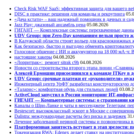
Check Risk WAF SaaS: эффективная защита для вашего ве
DISC в практике: решения для команды и рекрутинга
05.
«Дача кстати» – ваш надежный помощник в дачных и сад
Jazz Play:
джазовый ансамбль цена
05.08.2026
ГИГАНТ — Комплексные системы: перехваченные данны
UDV Group: при Zero-Day компаниям нельзя просто ж
В Калужской области строят вольер для краснокнижных
Как безопасно, быстро и выгодно обменять криптовалюту
Голосовое общение с ИИ и аккумулятор на 18 000 мА·ч: 
настоящие хакеры
04.08.2026
«Лорритрак»:
ремонт sitrak c9h
04.08.2026
Новости со строительства второго этапа линии «Славянк
Алексей Ермошин присоединился к команде ITKey в д
UDV Group: срочные платежи от «руководителя» нужн
Инженерный центр УрФУ разработал конструкторскую до
«Таларис»: комфортная обувь для стильных людей
03.08.
ActiveCloud запустил в России мониторинг ИТ-инфрас
ГИГАНТ — Компьютерные системы: о страховании ки
Каналы о Шри-Ланке и чаты в мессенджере Телеграм: пер
Bestescort: высококлассный эскорт в Москве с совершен
Dalistra: международные расчеты без риска и задержек
31.
Лечение заболеваний нервной системы и позвоночника 
Платформенная занятость вступает в этап зрелости: п
Токенизация RWA: Edenex делает ставку на институцион