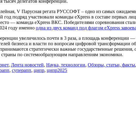
ля тысяч делегатов конференции.
ейная, V Парусная регата РУССОФТ – одно из самых ожидаемых
й год подряд участвовали команды eXpress в составе первых ли
 3 место — команда eXpress ВКС. Победителями соревнования с
2024 году именно
одна из двух команд под флагом eXpress завоев
еренции увеличилось почти в 3 раза, а площадь конференции — 
телей бизнеса и власти по вопросам цифровой трансформации 
м принимаются стратегически важные государственные решения,
а страны по системообразующим направлениям экономики.
рнет
,
Лента новостей
,
Наука, технологии
,
Обзоры, статьи, факты
рапп
,
суперапп
,
ципр
,
ципр2025