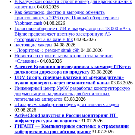
В Калужской области строят вольер для краснокнижных
животных
04.08.2026
Как безопасно, быстро и выгодно обменять
криптовалюту в 2026 году: Полный обзор сервиса
Yaobmen.cash
04.08.2026
Голосовое общение с ИИ и аккумулятор на 18 000 мА·ч:
Bigme представляет цветную электронную AI-
фоторамку F13 на базе E Ink
04.08.2026
настоящие хакеры
04.08.2026
«Лорритрак»:
ремонт sitrak c9h
04.08.2026
Новости со строительства второго этапа линии
«Славянка»
04.08.2026
Алексей Ермошин присоединился к команде ITKey в
должности директора по продукту
03.08.2026
UDV Group: срочные платежи от «руководителя»
нужно проверять через независимый канал
03.08.2026
Инженерный центр УрФУ разработал конструкторскую
документацию на двигатель для беспилотных
летательных аппаратов
03.08.2026
«Таларис»: комфортная обувь для стильных людей
03.08.2026
ActiveCloud запустил в России мониторинг ИТ-
инфраструктуры по подписке
31.07.2026
ГИГАНТ — Компьютерные системы: о страховании
киберрисков на российском рынке
31.07.2026