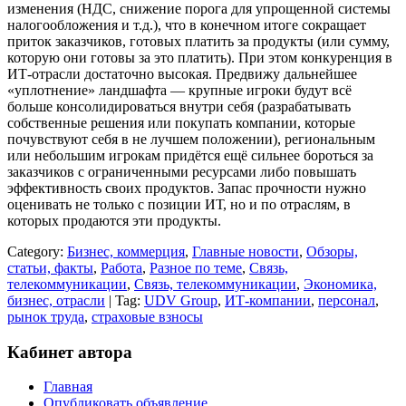
изменения (НДС, снижение порога для упрощенной системы
налогообложения и т.д.), что в конечном итоге сокращает
приток заказчиков, готовых платить за продукты (или сумму,
которую они готовы за это платить). При этом конкуренция в
ИТ-отрасли достаточно высокая. Предвижу дальнейшее
«уплотнение» ландшафта — крупные игроки будут всё
больше консолидироваться внутри себя (разрабатывать
собственные решения или покупать компании, которые
почувствуют себя в не лучшем положении), региональным
или небольшим игрокам придётся ещё сильнее бороться за
заказчиков с ограниченными ресурсами либо повышать
эффективность своих продуктов. Запас прочности нужно
оценивать не только с позиции ИТ, но и по отраслям, в
которых продаются эти продукты.
Category:
Бизнес, коммерция
,
Главные новости
,
Обзоры,
статьи, факты
,
Работа
,
Разное по теме
,
Связь,
телекоммуникации
,
Связь, телекоммуникации
,
Экономика,
бизнес, отрасли
| Tag:
UDV Group
,
ИТ-компании
,
персонал
,
рынок труда
,
страховые взносы
Кабинет автора
Главная
Опубликовать объявление