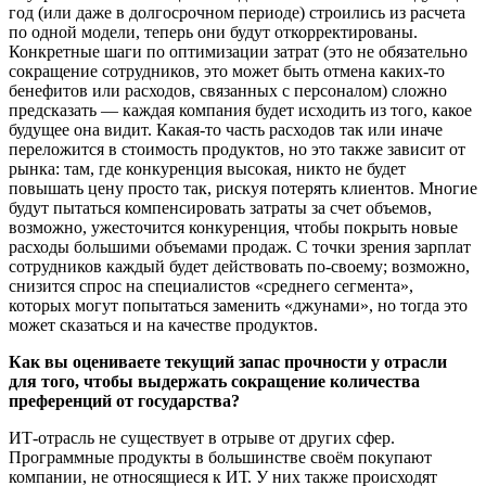
год (или даже в долгосрочном периоде) строились из расчета
по одной модели, теперь они будут откорректированы.
Конкретные шаги по оптимизации затрат (это не обязательно
сокращение сотрудников, это может быть отмена каких-то
бенефитов или расходов, связанных с персоналом) сложно
предсказать — каждая компания будет исходить из того, какое
будущее она видит. Какая-то часть расходов так или иначе
переложится в стоимость продуктов, но это также зависит от
рынка: там, где конкуренция высокая, никто не будет
повышать цену просто так, рискуя потерять клиентов. Многие
будут пытаться компенсировать затраты за счет объемов,
возможно, ужесточится конкуренция, чтобы покрыть новые
расходы большими объемами продаж. С точки зрения зарплат
сотрудников каждый будет действовать по-своему; возможно,
снизится спрос на специалистов «среднего сегмента»,
которых могут попытаться заменить «джунами», но тогда это
может сказаться и на качестве продуктов.
Как вы оцениваете текущий запас прочности у отрасли
для того, чтобы выдержать сокращение количества
преференций от государства?
ИТ-отрасль не существует в отрыве от других сфер.
Программные продукты в большинстве своём покупают
компании, не относящиеся к ИТ. У них также происходят