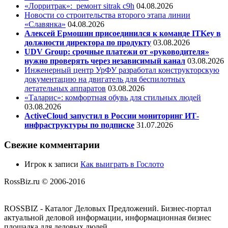
«Лорритрак»:
ремонт sitrak c9h
04.08.2026
Новости со строительства второго этапа линии
«Славянка»
04.08.2026
Алексей Ермошин присоединился к команде ITKey в
должности директора по продукту
03.08.2026
UDV Group: срочные платежи от «руководителя»
нужно проверять через независимый канал
03.08.2026
Инженерный центр УрФУ разработал конструкторскую
документацию на двигатель для беспилотных
летательных аппаратов
03.08.2026
«Таларис»: комфортная обувь для стильных людей
03.08.2026
ActiveCloud запустил в России мониторинг ИТ-
инфраструктуры по подписке
31.07.2026
Свежие комментарии
Игрок
к записи
Как выиграть в Гослото
RossBiz.ru © 2006-2016
ROSSBIZ - Каталог Деловых Предложений. Бизнес-портал
актуальной деловой информации, информационная бизнес
площадка для деловых людей.