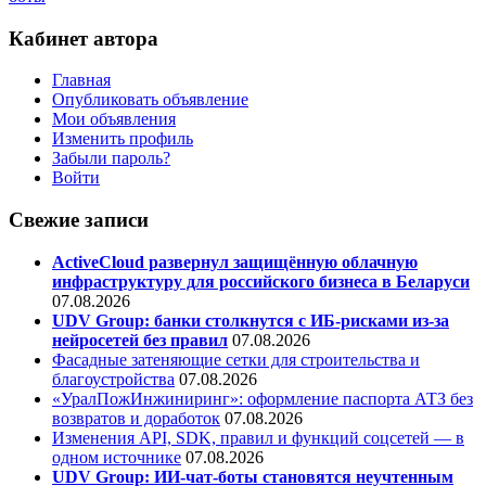
Кабинет автора
Главная
Опубликовать объявление
Мои объявления
Изменить профиль
Забыли пароль?
Войти
Свежие записи
ActiveCloud развернул защищённую облачную
инфраструктуру для российского бизнеса в Беларуси
07.08.2026
UDV Group: банки столкнутся с ИБ-рисками из-за
нейросетей без правил
07.08.2026
Фасадные затеняющие сетки для строительства и
благоустройства
07.08.2026
«УралПожИнжиниринг»: оформление паспорта АТЗ без
возвратов и доработок
07.08.2026
Изменения API, SDK, правил и функций соцсетей — в
одном источнике
07.08.2026
UDV Group: ИИ-чат-боты становятся неучтенным