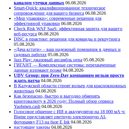
каналом утечки данных
06.08.2026
Smart-Quick: квалифицированное техническое
сопровождение для вашего бизнеса
06.08.2026
«Мир упаковки»: современные решения для
эффективной упаковки
06.08.2026
Check Risk WAF SaaS: эффективная защита для вашего
веб-ресурса
06.08.2026
DISC в практике: решения для команды и рекрутинга
05.08.2026
«Дача кстати» – ваш надежный помощник в дачных и
садовых работах
05.08.2026
Jazz Play:
джазовый ансамбль цена
05.08.2026
ГИГАНТ — Комплексные системы: перехваченные
данные взломают позже
04.08.2026
UDV Group: при Zero-Day компаниям нельзя просто
ждать патча
04.08.2026
В Калужской области строят вольер для краснокнижных
животных
04.08.2026
Как безопасно, быстро и выгодно обменять
криптовалюту в 2026 году: Полный обзор сервиса
Yaobmen.cash
04.08.2026
Голосовое общение с ИИ и аккумулятор на 18 000 мА·ч:
Bigme представляет цветную электронную AI-
фоторамку F13 на базе E Ink
04.08.2026
настоящие хакеры
04.08.2026