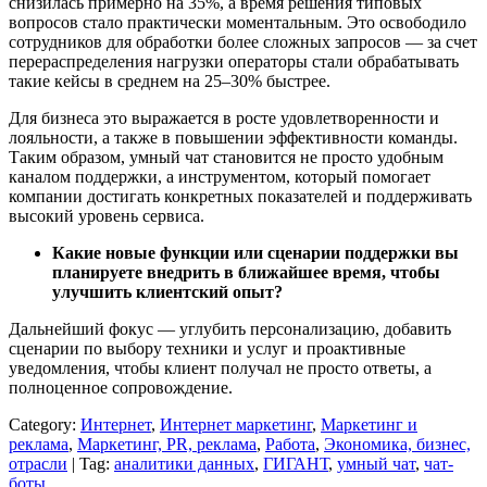
снизилась примерно на 35%, а время решения типовых
вопросов стало практически моментальным. Это освободило
сотрудников для обработки более сложных запросов — за счет
перераспределения нагрузки операторы стали обрабатывать
такие кейсы в среднем на 25–30% быстрее.
Для бизнеса это выражается в росте удовлетворенности и
лояльности, а также в повышении эффективности команды.
Таким образом, умный чат становится не просто удобным
каналом поддержки, а инструментом, который помогает
компании достигать конкретных показателей и поддерживать
высокий уровень сервиса.
Какие новые функции или сценарии поддержки вы
планируете внедрить в ближайшее время, чтобы
улучшить клиентский опыт?
Дальнейший фокус — углубить персонализацию, добавить
сценарии по выбору техники и услуг и проактивные
уведомления, чтобы клиент получал не просто ответы, а
полноценное сопровождение.
Category:
Интернет
,
Интернет маркетинг
,
Маркетинг и
реклама
,
Маркетинг, PR, реклама
,
Работа
,
Экономика, бизнес,
отрасли
| Tag:
аналитики данных
,
ГИГАНТ
,
умный чат
,
чат-
боты