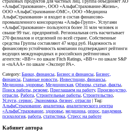
страховых продуктов для частных лиц. Группа объединяет АО
«АльфаСтрахование», ООО «АльфаСтрахование-Жизнь»,
ООО «АльфаСтрахование-ОМС», ООО «Медицина
АльфаСтрахования» и входит в состав финансово-
промышленного консорциума «Альфа-Групп». Услугами
«АльфаСтрахование» пользуются более 31 млн человек и
свыше 99 тыс. предприятий. Региональная сеть насчитывает
270 филиалов и отделений по всей стране. Собственные
средства Группы составляют 47 млрд руб. Надежность и
финансовую устойчивость компании подтверждают рейтинги
ведущих международных и российских рейтинговых
агентств: «ВВ+» по шкале Fitch Ratings, «ВВ+» по шкале S&P
и «ruАAA» по шкале «Эксперт РА».
Category:
Банки, финансы
,
Бизнес и финансы
,
Бизнес,
финансы
,
Главные новости
,
Инвестиции, финансы
,
Медицина, здоровье
,
Медицинская
,
Обзоры, статьи, факты
,
Поиск работы, резюме
,
Приглашаем на работу
,
Производство,
отрасли
,
Работа
,
Строительные работы
,
Строительство
,
Услуги, сервис
,
Экономика, бизнес, отрасли
| Tag:
АльфаСтрахование
,
аналитика
,
аналитического центра
«АльфаСтрахование
,
здоровье
,
медицина
,
опрос
,
пандемия
,
психология
,
работа
,
статистика
,
Стресс на работе
Кабинет автора