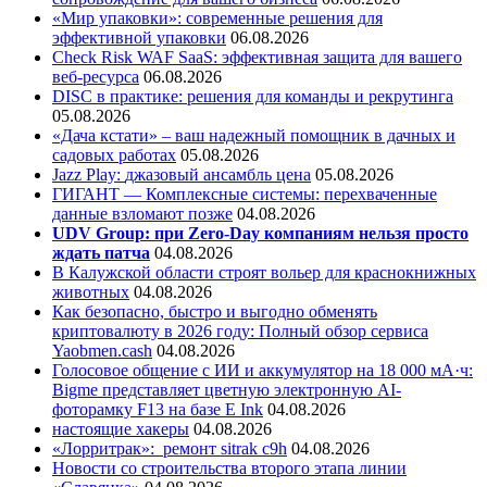
«Мир упаковки»: современные решения для
эффективной упаковки
06.08.2026
Check Risk WAF SaaS: эффективная защита для вашего
веб-ресурса
06.08.2026
DISC в практике: решения для команды и рекрутинга
05.08.2026
«Дача кстати» – ваш надежный помощник в дачных и
садовых работах
05.08.2026
Jazz Play:
джазовый ансамбль цена
05.08.2026
ГИГАНТ — Комплексные системы: перехваченные
данные взломают позже
04.08.2026
UDV Group: при Zero-Day компаниям нельзя просто
ждать патча
04.08.2026
В Калужской области строят вольер для краснокнижных
животных
04.08.2026
Как безопасно, быстро и выгодно обменять
криптовалюту в 2026 году: Полный обзор сервиса
Yaobmen.cash
04.08.2026
Голосовое общение с ИИ и аккумулятор на 18 000 мА·ч:
Bigme представляет цветную электронную AI-
фоторамку F13 на базе E Ink
04.08.2026
настоящие хакеры
04.08.2026
«Лорритрак»:
ремонт sitrak c9h
04.08.2026
Новости со строительства второго этапа линии