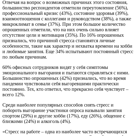
Отвечая на вопрос о возможных причинах этого состояния,
большинство респондентов отметили переутомление (56%),
профессиональный кризис (43%), состояние здоровья (39%),
взаимоотношения с коллегами и руководством (38%), а также
микроклимат в семье (37%). При этом большое количество
опрошенных отметили, что на них очень сильно влияет
отсутствие цели и мотивация (35%). По 16% опрошенных
признались, что причиной стресса становятся личные
особенности, такие как характер и нехватка времени на хобби
и любимые занятия. Еще 34% испытывают постоянный стресс
по любым причинам.
60% офисных сотрудников видят у себя симптомы
эмоционального выгорания и пытаются справляться с ними.
Большинство опрошенных (42%) признались, что во время
пандемии чувствовали себя выгоревшими практически
постоянно. Тех, кто ответил, что прекрасно себя чувствует –
всего 12%.
Среди наиболее популярных способов снять стресс и
побороть выгорание участники опроса называли занятия
спортом (29%) и другие хобби (17%), еду (26%), общение с
близкими (24%) и алкоголь (4%).
«Стресс на работе – одна из наиболее часто встречающихся