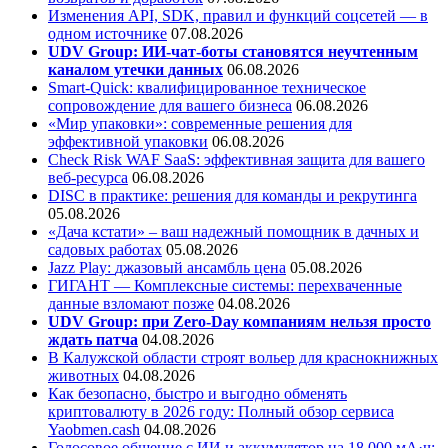
Изменения API, SDK, правил и функций соцсетей — в
одном источнике
07.08.2026
UDV Group: ИИ-чат-боты становятся неучтенным
каналом утечки данных
06.08.2026
Smart-Quick: квалифицированное техническое
сопровождение для вашего бизнеса
06.08.2026
«Мир упаковки»: современные решения для
эффективной упаковки
06.08.2026
Check Risk WAF SaaS: эффективная защита для вашего
веб-ресурса
06.08.2026
DISC в практике: решения для команды и рекрутинга
05.08.2026
«Дача кстати» – ваш надежный помощник в дачных и
садовых работах
05.08.2026
Jazz Play:
джазовый ансамбль цена
05.08.2026
ГИГАНТ — Комплексные системы: перехваченные
данные взломают позже
04.08.2026
UDV Group: при Zero-Day компаниям нельзя просто
ждать патча
04.08.2026
В Калужской области строят вольер для краснокнижных
животных
04.08.2026
Как безопасно, быстро и выгодно обменять
криптовалюту в 2026 году: Полный обзор сервиса
Yaobmen.cash
04.08.2026
Голосовое общение с ИИ и аккумулятор на 18 000 мА·ч: