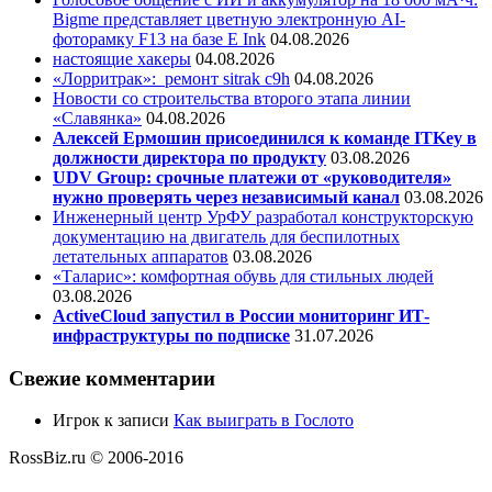
Bigme представляет цветную электронную AI-
фоторамку F13 на базе E Ink
04.08.2026
настоящие хакеры
04.08.2026
«Лорритрак»:
ремонт sitrak c9h
04.08.2026
Новости со строительства второго этапа линии
«Славянка»
04.08.2026
Алексей Ермошин присоединился к команде ITKey в
должности директора по продукту
03.08.2026
UDV Group: срочные платежи от «руководителя»
нужно проверять через независимый канал
03.08.2026
Инженерный центр УрФУ разработал конструкторскую
документацию на двигатель для беспилотных
летательных аппаратов
03.08.2026
«Таларис»: комфортная обувь для стильных людей
03.08.2026
ActiveCloud запустил в России мониторинг ИТ-
инфраструктуры по подписке
31.07.2026
Свежие комментарии
Игрок
к записи
Как выиграть в Гослото
RossBiz.ru © 2006-2016